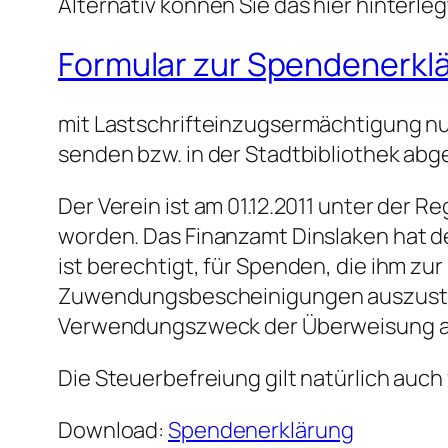
Alternativ können Sie das hier hinterle
Formular zur Spendenerkl
mit Lastschrifteinzugsermächtigung nu
senden bzw. in der Stadtbibliothek abg
Der Verein ist am 01.12.2011 unter der 
worden. Das Finanzamt Dinslaken hat de
ist berechtigt, für Spenden, die ihm z
Zuwendungsbescheinigungen auszustell
Verwendungszweck der Überweisung a
Die Steuerbefreiung gilt natürlich auch 
Download:
Spendenerklärung